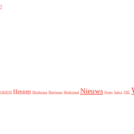
t?
Nieuws
Hennep
GRATIS
Marihuana
Marijuana
Medicinaal
Poster
Sativa
THC
aden
GRATIS Poster
Cannabinoïden
Medicinale Cannab