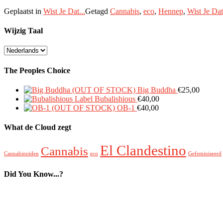
Geplaatst in
Wist Je Dat...
Getagd
Cannabis
,
eco
,
Hennep
,
Wist Je Da
Wijzig Taal
Wijzig
Taal
The Peoples Choice
Big Buddha
€
25,00
Bubalishious
€
40,00
OB-1
€
40,00
What de Cloud zegt
El Clandestino
Cannabis
Cannabinoïden
eco
Gefeminiseerd
Did You Know...?
Nieuwe Verpakking
Nieuwe Soorten
Gefeminiseerde Z