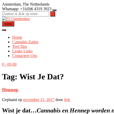
Ga
Amsterdam, The Netherlands
naar
Whatsapp: +31(0)6 4319 3923
de
inhoud
menu
Home
Cannabis Zaden
Teel Tips
Leuke Links
Contacteer Ons
0
-
€
0,00
Tag:
Wist Je Dat?
Hennep
Geplaatst op
november 15, 2017
door
Jefe
Wist je dat…
Cannabis en Hennep worden ni