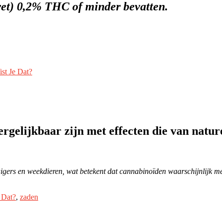
 wet) 0,2% THC of minder bevatten.
st Je Dat?
rgelijkbaar zijn met effecten die van natu
zuigers en weekdieren, wat betekent dat cannabinoïden waarschijnlijk 
 Dat?
,
zaden