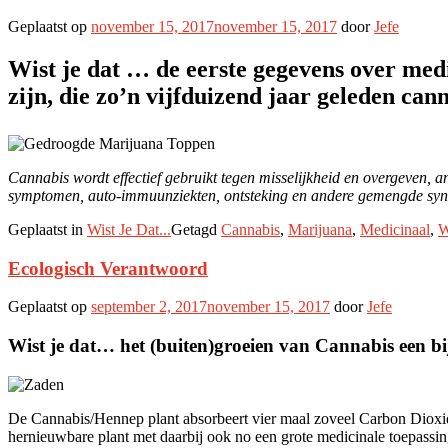
Geplaatst op
november 15, 2017
november 15, 2017
door
Jefe
Wist je dat … de eerste gegevens over med
zijn, die zo’n vijfduizend jaar geleden ca
Cannabis wordt effectief gebruikt tegen misselijkheid en overgeven, a
symptomen, auto-immuunziekten, ontsteking en andere gemengde syn
Geplaatst in
Wist Je Dat...
Getagd
Cannabis
,
Marijuana
,
Medicinaal
,
W
Ecologisch Verantwoord
Geplaatst op
september 2, 2017
november 15, 2017
door
Jefe
Wist je dat… het (buiten)groeien van Cannabis een bi
De Cannabis/Hennep plant absorbeert vier maal zoveel Carbon Dioxid
hernieuwbare plant met daarbij ook no een grote medicinale toepassin