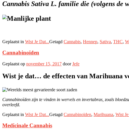
Cannabis Sativa L. familie die (volgens de
Geplaatst in
Wist Je Dat...
Getagd
Cannabis
,
Hennep
,
Sativa
,
THC
,
Wi
Cannabinoïden
Geplaatst op
november 15, 2017
door
Jefe
Wist je dat… de effecten van Marihuana ve
Cannabinoïden zijn te vinden in wervels en invertabras, zoals bloed
overleefd.
Geplaatst in
Wist Je Dat...
Getagd
Cannabinoïden
,
Marihuana
,
Wist Je
Medicinale Cannabis