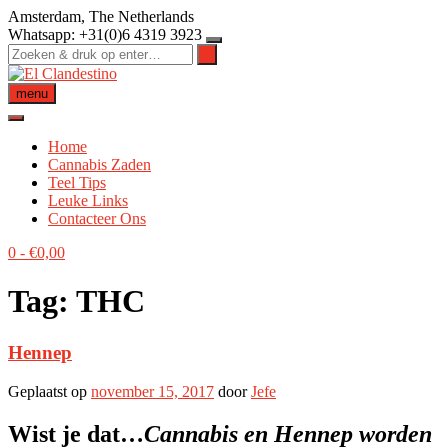
Ga
Amsterdam, The Netherlands
naar
Whatsapp: +31(0)6 4319 3923
de
inhoud
menu
Home
Cannabis Zaden
Teel Tips
Leuke Links
Contacteer Ons
0
-
€
0,00
Tag:
THC
Hennep
Geplaatst op
november 15, 2017
door
Jefe
Wist je dat…
Cannabis en Hennep worden