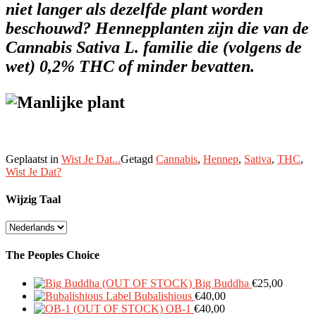
niet langer als dezelfde plant worden
beschouwd? Hennepplanten zijn die van de
Cannabis Sativa L. familie die (volgens de
wet) 0,2% THC of minder bevatten.
Geplaatst in
Wist Je Dat...
Getagd
Cannabis
,
Hennep
,
Sativa
,
THC
,
Wist Je Dat?
Wijzig Taal
Wijzig
Taal
The Peoples Choice
Big Buddha
€
25,00
Bubalishious
€
40,00
OB-1
€
40,00