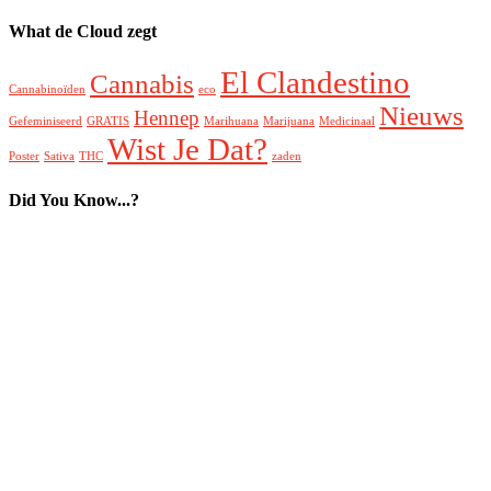
What de Cloud zegt
El Clandestino
Cannabis
Cannabinoïden
eco
Nieuws
Hennep
Gefeminiseerd
GRATIS
Marihuana
Marijuana
Medicinaal
Wist Je Dat?
Poster
Sativa
THC
zaden
Did You Know...?
Nieuwe Verpakking
Nieuwe Soorten
Gefeminiseerde Zaden
GRATIS Poster
Cannabinoïden
Medicinale Cannabis
Ecologisch Verantwoord