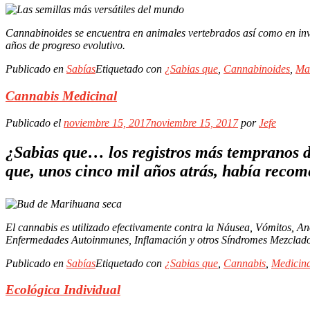
Cannabinoides se encuentra en animales vertebrados así como en inv
años de progreso evolutivo.
Publicado en
Sabías
Etiquetado con
¿Sabias que
,
Cannabinoides
,
Ma
Cannabis Medicinal
Publicado el
noviembre 15, 2017
noviembre 15, 2017
por
Jefe
¿Sabias que…
los registros más tempranos 
que, unos cinco mil años atrás, había reco
El cannabis es utilizado efectivamente contra la Náusea, Vómitos, A
Enfermedades Autoinmunes, Inflamación y otros Síndromes Mezclado
Publicado en
Sabías
Etiquetado con
¿Sabias que
,
Cannabis
,
Medicina
Ecológica Individual