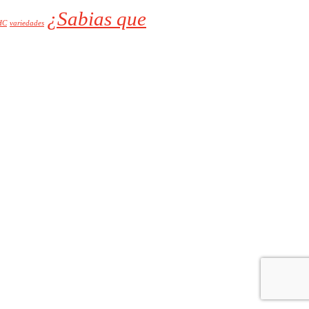
¿Sabias que
HC
variedades
ndividual