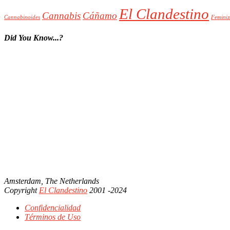
El Clandestino
Cannabis
Cáñamo
Cannabinoides
Feminiz
Did You Know...?
Nuevas Variedades
Semillas Feminizadas
Cartel GRATI
Amsterdam, The Netherlands
Copyright
El Clandestino
2001 -2024
Confidencialidad
Términos de Uso