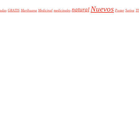
Nuevos
natural
adas
GRATIS
Marihuana
Medicinal
medicinales
Poster
Sativa
T
S
Cáñamo
Cannabinoides
Cannabis Medicinal
Ecológica I