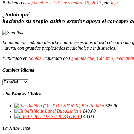
Publicado el
septiembre 2, 2017
noviembre 15, 2017
por
Jefe
¿Sabía qué…
haciendo su propio cultivo exterior apoya el concepto a
La planta de cáñamo absorbe cuatro veces más dióxido de carbono que 
natural con grandes propiedades medicinales e industriales.
Publicado en
Sabías
Etiquetado con
¿Sabias que
,
Cáñamo
,
medicinal
Cambiar Idioma
Cambiar
Idioma
The Peoples Choice
Big Buddha
€
25,00
Bubalishious
€
40,00
OB-1
€
40,00
La Nube Dice