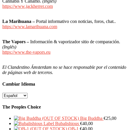
Cannabis Y Cáñamo.
(Inglés)
https://www.jackherrer.com
La Marihuana –
Portal informativo con noticias, foros, chat..
https://www.lamarihuana.com
The Vapors –
Información & vaporizador sitio de comparación.
(Inglés)
https://www.the-vapors.eu
El Clandestino Ámsterdam no se hace responsable por el contenido
de páginas web de terceros.
Cambiar Idioma
Cambiar
Idioma
The Peoples Choice
Big Buddha
€
25,00
Bubalishious
€
40,00
OB-1
€
40,00