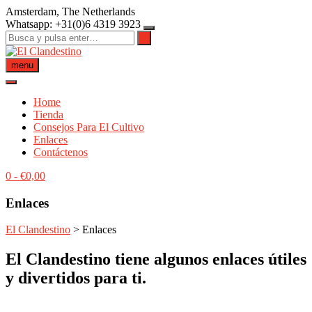
Saltar
Amsterdam, The Netherlands
al
Whatsapp: +31(0)6 4319 3923
contenido
menu
Home
Tienda
Consejos Para El Cultivo
Enlaces
Contáctenos
0
-
€
0,00
Enlaces
El Clandestino
>
Enlaces
El Clandestino tiene algunos enlaces útiles
y divertidos para ti.