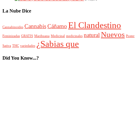
La Nube Dice
El Clandestino
Cannabis
Cáñamo
Cannabinoides
Nuevos
natural
Feminizadas
GRATIS
Marihuana
Medicinal
medicinales
Poster
¿Sabias que
Sativa
THC
variedades
Did You Know...?
Nuevos Envases
Nuevas Variedades
Semillas Feminizadas
Cartel GRATIS
Cáñamo
Cannabinoides
Cannabis Medicinal
Ecológica Individual